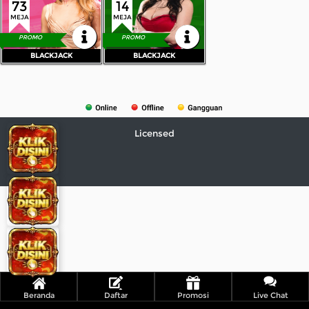
73
14
DAFTAR
MASUK
DAFTAR
MASUK
MEJA
MEJA
Referral
KEMBALI
KEMBALI
PROMO
PROMO
Promosi
BLACKJACK
BLACKJACK
BLACKJACK
BLACKJACK
Hubungi Kami
Live Chat
Licensed
Pengaduan Customer
Pilih Bahasa:
MASUK
DAFTAR
&copy; RajaCuan - Link Alternatif RajaCuan
Resmi Pusat Game Online Terupdate. Hak Cipta
Dilindungi.
Beranda
Daftar
Promosi
Live Chat