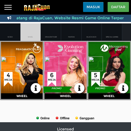
Beranda
MASUK
DAFTAR
elamat Datang di RajaCuan, Website Resmi Game Online Terpercaya 
Sports
BARU
PROMO
Live Casino
BARU
SICBO
WHEEL
DRAGON TIGER
FANTAN
BLACKJACK
SPECIAL GAMES
IDNPoker
BARU
Meja
Min
Max
Meja
Min
Max
Meja
Min
Max
Baccarat
5Rb
5Jt
Roulette
1Rb
20Jt
Roulette
1Rb
5Jt
Roulette
1Rb
20Jt
Baccarat
2Rb
10Jt
Baccarat
10Rb
7,5Jt
Slots
Sicbo
2Rb
25Jt
Sicbo
2Rb
10Jt
PROMO
Dragon Tiger
10Rb
7,5Jt
Blackjack
10Rb
50Jt
Dragon Tiger
10Rb
10Jt
Blackjack
25Rb
2,5Jt
Wheel
1Rb
1Jt
Blackjack
10Rb
20Jt
Sicbo
1Rb
5Jt
Dragon Tiger
5Rb
5Jt
Wheel
1Rb
10Jt
IDNLIVE
BARU
4
6
5
Stream N Spin
DAFTAR
MASUK
DAFTAR
MASUK
DAFTAR
MASUK
MEJA
MEJA
MEJA
KEMBALI
KEMBALI
KEMBALI
PROMO
PROMO
Arcade
PROMO
WHEEL
WHEEL
WHEEL
WHEEL
WHEEL
WHEEL
Table Games
Lottery
BARU
PROMO
IDNRaffle
Licensed